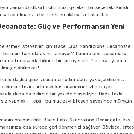
aynı zamanda dikkatli olunması gereken bir seçenek. Kendi
i sahibi olmanız, elbette ki en akıllıca yol olacaktır.
Decanoate: Güç ve Performansın Yeni
elde etmek isteyenler için Blace Labs Nandrolone Decanoate,
Peki, bu ürün tam olarak ne sunuyor? Nandrolone Decanoate,
rtırma konusunda bilinen bir jüri üyesidir. Yani, kas yapma
muş olabilirsiniz!
rünle düşlediğiniz vücuda bir adım daha yaklaşabilirsiniz.
ein sentezini artırarak kas onarımını hızlandırıyor.
sında daha da belirgin bir şekilde hissediyor. Daha fazla
zersiz yapmak… Hepsi, bu mucizevi bileşen sayesinde mümkün
nmanın önemini bilir. Blace Labs Nandrolone Decanoate, kas
mansınıza kısa sürede geri dönmenizi sağlıyor. Böylece, ertes