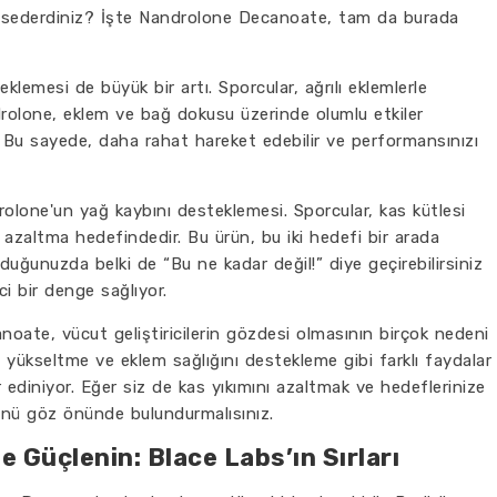
 hissederdiniz? İşte Nandrolone Decanoate, tam da burada
klemesi de büyük bir artı. Sporcular, ağrılı eklemlerle
drolone, eklem ve bağ dokusu üzerinde olumlu etkiler
. Bu sayede, daha rahat hareket edebilir ve performansınızı
drolone'un yağ kaybını desteklemesi. Sporcular, kas kütlesi
azaltma hedefindedir. Bu ürün, bu iki hedefi bir arada
duğunuzda belki de “Bu ne kadar değil!” diye geçirebilirsiniz
ci bir denge sağlıyor.
oate, vücut geliştiricilerin gözdesi olmasının birçok nedeni
ı yükseltme ve eklem sağlığını destekleme gibi farklı faydalar
 ediniyor. Eğer siz de kas yıkımını azaltmak ve hedeflerinize
rünü göz önünde bulundurmalısınız.
 Güçlenin: Blace Labs’ın Sırları