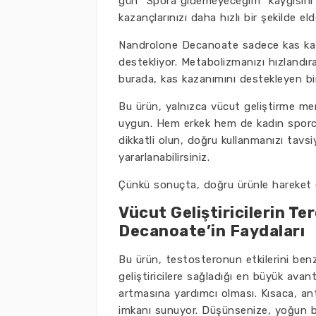
gün “Spora gidemeyeceğim” kaygısını g
kazançlarınızı daha hızlı bir şekilde el
Nandrolone Decanoate sadece kas kaza
destekliyor. Metabolizmanızı hızlandır
burada, kas kazanımını destekleyen bi
Bu ürün, yalnızca vücut geliştirme mera
uygun. Hem erkek hem de kadın sporcul
dikkatli olun, doğru kullanmanızı tavs
yararlanabilirsiniz.
Çünkü sonuçta, doğru ürünle hareket 
Vücut Geliştiricilerin T
Decanoate’in Faydaları
Bu ürün, testosteronun etkilerini benz
geliştiricilere sağladığı en büyük avan
artmasına yardımcı olması. Kısaca, a
imkanı sunuyor. Düşünsenize, yoğun bi