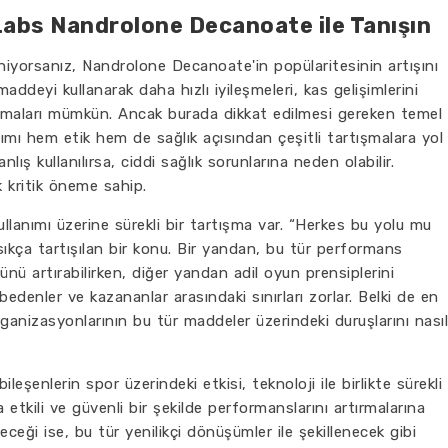
Labs Nandrolone Decanoate ile Tanışın
ileniyorsanız, Nandrolone Decanoate'in popülaritesinin artışını
ddeyi kullanarak daha hızlı iyileşmeleri, kas gelişimlerini
artırmaları mümkün. Ancak burada dikkat edilmesi gereken temel
nımı hem etik hem de sağlık açısından çeşitli tartışmalara yol
ış kullanılırsa, ciddi sağlık sorunlarına neden olabilir.
k kritik öneme sahip.
lanımı üzerine sürekli bir tartışma var. “Herkes bu yolu mu
ıkça tartışılan bir konu. Bir yandan, bu tür performans
cünü artırabilirken, diğer yandan adil oyun prensiplerini
edenler ve kazananlar arasındaki sınırları zorlar. Belki de en
ganizasyonlarının bu tür maddeler üzerindeki duruşlarını nasıl
şenlerin spor üzerindeki etkisi, teknoloji ile birlikte sürekli
a etkili ve güvenli bir şekilde performanslarını artırmalarına
ceği ise, bu tür yenilikçi dönüşümler ile şekillenecek gibi