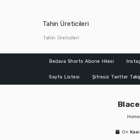
Skip
to
content
Tahin Üreticileri
Tahin Üreticileri
Bedava Shorts Abone Hilesi
Insta
Sayfa Listesi
Şifresiz Twitter Tak
Blace
Home
On
Kas