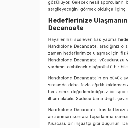
gözüküyor. Gelecek nesil sporcuların, 
sergileyeceğini görmek oldukça ilginç.
Hedeflerinize Ulaşmanın
Decanoate
Hayallerinizi süsleyen kas yapma hed
Nandrolone Decanoate, aradığınız o sih
zaman hedeflerimize ulaşmak için fizik
Nandrolone Decanoate, vücudunuzu yen
yardımcı olabilecek olağanüstü bir bil
Nandrolone Decanoate'ın en büyük avant
sırasında daha fazla ağırlık kaldırman
her anınızı değerlendirdiğiniz bir spor
ilham alabilir. Sadece bana değil, çevre
Nandrolone Decanoate, kas kütlenizi a
antrenman sonrası toparlanma sürecini
Kısacası, bir inşaatçı gibi düşünün: D