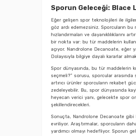
Sporun Geleceği: Blace 
Eğer gelişen spor teknolojileri ile ilg
göz ardı edemezsiniz. Sporcuların bu ma
hızlandırmaları ve dayanıklılıklarını 
bir nokta var: bu tür maddelerin kulla
açıyor. Nandrolone Decanoate, eğer yanl
Dolayısıyla bilgiye dayalı kararlar alma
Spor dünyasında, bu tür maddelerin kul
seçmeli?” sorusu, sporcular arasında s
artırıcı ürünler sporcuların rekabet gü
zedeleyebilir. Bu, spor dünyasında kayb
heyecan verici yanı, gelecekte spor or
şekillendirecekleri.
Sonuçta, Nandrolone Decanoate gibi bile
evriliyor. Araştırmalar, sporcuların dah
yardımcı olmayı hedefliyor. Sporun gele