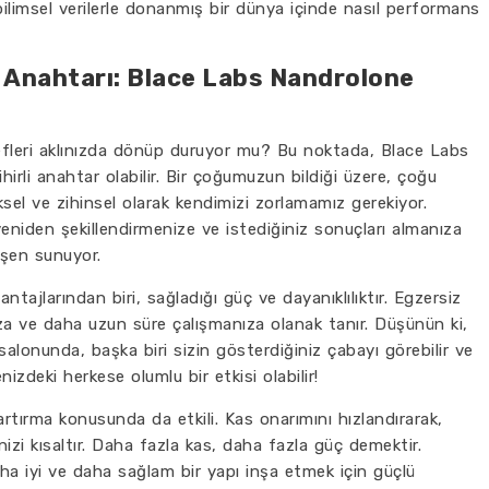
bilimsel verilerle donanmış bir dünya içinde nasıl performans
 Anahtarı: Blace Labs Nandrolone
efleri aklınızda dönüp duruyor mu? Bu noktada, Blace Labs
irli anahtar olabilir. Bir çoğumuzun bildiği üzere, çoğu
sel ve zihinsel olarak kendimizi zorlamamız gerekiyor.
iden şekillendirmenize ve istediğiniz sonuçları almanıza
eşen sunuyor.
ajlarından biri, sağladığı güç ve dayanıklılıktır. Egzersiz
ıza ve daha uzun süre çalışmanıza olanak tanır. Düşünün ki,
 salonunda, başka biri sizin gösterdiğiniz çabayı görebilir ve
nizdeki herkese olumlu bir etkisi olabilir!
rtırma konusunda da etkili. Kas onarımını hızlandırarak,
zi kısaltır. Daha fazla kas, daha fazla güç demektir.
aha iyi ve daha sağlam bir yapı inşa etmek için güçlü