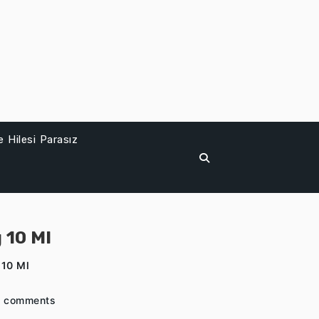
 Hilesi Parasız
 10 Ml
 10 Ml
 comments