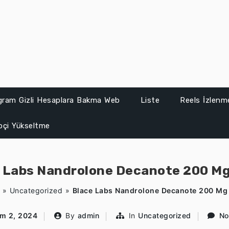
gram Gizli Hesaplara Bakma Web
Liste
Reels İzlenme
ipçi Yükseltme
 Labs Nandrolone Decanote 200 Mg
»
Uncategorized
»
Blace Labs Nandrolone Decanote 200 Mg
ım 2, 2024
By
admin
In
Uncategorized
No