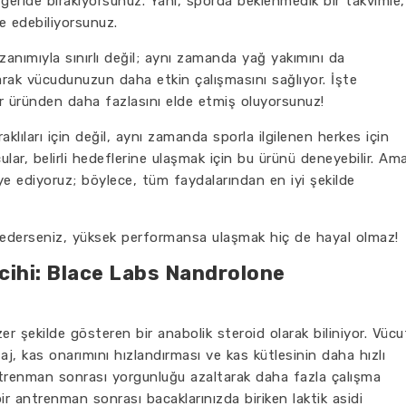
eride bırakıyorsunuz. Yani, sporda beklenmedik bir takvimle,
de edebiliyorsunuz.
nımıyla sınırlı değil; aynı zamanda yağ yakımını da
arak vücudunuzun daha etkin çalışmasını sağlıyor. İşte
r üründen daha fazlasını elde etmiş oluyorsunuz!
klıları için değil, aynı zamanda sporla ilgilenen herkes için
ar, belirli hedeflerine ulaşmak için bu ürünü deneyebilir. Am
iye ediyoruz; böylece, tüm faydalarından en iyi şekilde
ederseniz, yüksek performansa ulaşmak hiç de hayal olmaz!
ercihi: Blace Labs Nandrolone
er şekilde gösteren bir anabolik steroid olarak biliniyor. Vücu
taj, kas onarımını hızlandırması ve kas kütlesinin daha hızlı
ntrenman sonrası yorgunluğu azaltarak daha fazla çalışma
r antrenman sonrası bacaklarınızda biriken laktik asidi