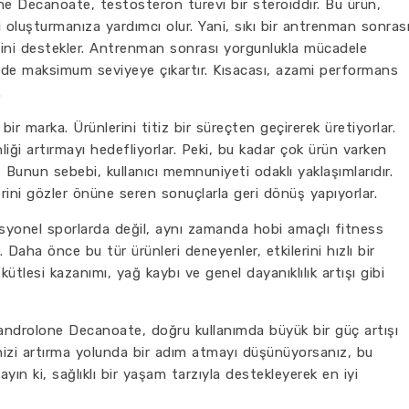
ne Decanoate, testosteron türevi bir steroiddir. Bu ürün,
 oluşturmanıza yardımcı olur. Yani, sıkı bir antrenman sonras
imini destekler. Antrenman sonrası yorgunlukla mücadele
de maksimum seviyeye çıkartır. Kısacası, azami performans
.
 bir marka. Ürünlerini titiz bir süreçten geçirerek üretiyorlar.
kinliği artırmayı hedefliyorlar. Peki, bu kadar çok ürün varken
 Bunun sebebi, kullanıcı memnuniyeti odaklı yaklaşımlarıdır.
erini gözler önüne seren sonuçlarla geri dönüş yapıyorlar.
onel sporlarda değil, aynı zamanda hobi amaçlı fitness
 Daha önce bu tür ürünleri deneyenler, etkilerini hızlı bir
s kütlesi kazanımı, yağ kaybı ve genel dayanıklılık artışı gibi
 Nandrolone Decanoate, doğru kullanımda büyük bir güç artışı
inizi artırma yolunda bir adım atmayı düşünüyorsanız, bu
ın ki, sağlıklı bir yaşam tarzıyla destekleyerek en iyi