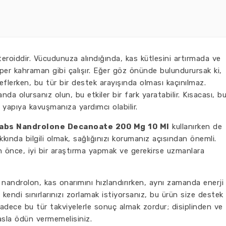
teroiddir. Vücudunuza alındığında, kas kütlesini artırmada ve
er kahraman gibi çalışır. Eğer göz önünde bulundurursak ki,
lerken, bu tür bir destek arayışında olması kaçınılmaz.
 olursanız olun, bu etkiler bir fark yaratabilir. Kısacası, b
 yapıya kavuşmanıza yardımcı olabilir.
Labs Nandrolone Decanoate 200 Mg 10 Ml
kullanırken de
akkında bilgili olmak, sağlığınızı korumanız açısından önemli.
n önce, iyi bir araştırma yapmak ve gerekirse uzmanlara
androlon, kas onarımını hızlandırırken, aynı zamanda enerji
n kendi sınırlarınızı zorlamak istiyorsanız, bu ürün size destek
sadece bu tür takviyelerle sonuç almak zordur; disiplinden ve
sla ödün vermemelisiniz.