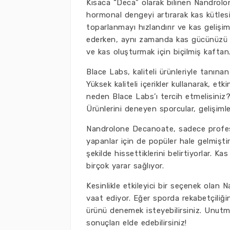
Kısaca “Deca” olarak bilinen Nandrolo
hormonal dengeyi artırarak kas kütlesi
toparlanmayı hızlandırır ve kas geliş
ederken, aynı zamanda kas gücünüzü 
ve kas oluşturmak için biçilmiş kaftan
Blace Labs, kaliteli ürünleriyle tanınan
Yüksek kaliteli içerikler kullanarak, et
neden Blace Labs’ı tercih etmelisiniz?
Ürünlerini deneyen sporcular, gelişiml
Nandrolone Decanoate, sadece profesy
yapanlar için de popüler hale gelmiştir.
şekilde hissettiklerini belirtiyorlar. Ka
birçok yarar sağlıyor.
Kesinlikle etkileyici bir seçenek olan
vaat ediyor. Eğer sporda rekabetçiliğ
ürünü denemek isteyebilirsiniz. Unutmay
sonuçları elde edebilirsiniz!