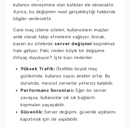
kullanıcı deneyimine olan katkıları ele alınacaktır.
Ayrıca, bu değişimin nasıl gerçekleştiği hakkında
bilgiler verilecektir.
Canlı maç izleme siteleri, kullanıcıların maçları
anlık olarak takip etmelerini sağlıyor. Ancak,
bazen bu sitelerde
server değişimi
kaçınılmaz
hale geliyor. Peki, neden böyle bir değişime
ihtiyaç duyuluyor? İşte bazı nedenler:
Yüksek Trafik:
Özellikle büyük maç
günlerinde, kullanıcı sayısı aniden artar. Bu
durumda, mevcut serverlar yetersiz kalabilir.
Performans Sorunları:
Eğer bir server
yavaşsa, kullanıcılar sık sık bağlantı
kopmaları yaşayabilir.
Güvenlik:
Server değişimi, güvenlik açıklarını
kapatmak için de yapılabilir.