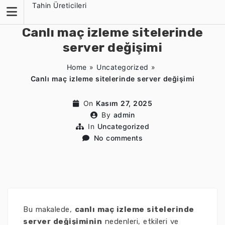
Skip
Tahin Üreticileri
to
content
Canlı maç izleme sitelerinde
server değişimi
Home
»
Uncategorized
»
Canlı maç izleme sitelerinde server değişimi
On
Kasım 27, 2025
By
admin
In
Uncategorized
No comments
Bu makalede,
canlı maç izleme sitelerinde
server değişiminin
nedenleri, etkileri ve