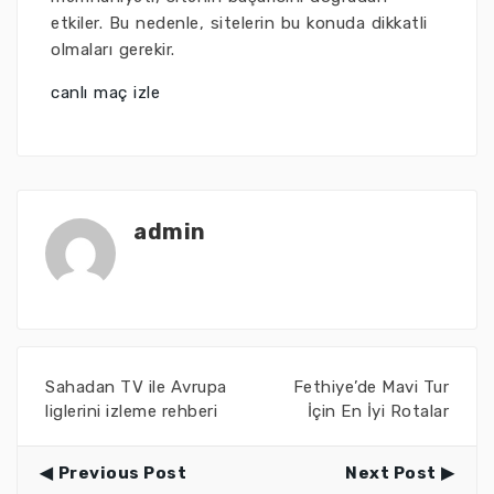
etkiler. Bu nedenle, sitelerin bu konuda dikkatli
olmaları gerekir.
canlı maç izle
admin
Sahadan TV ile Avrupa
Fethiye’de Mavi Tur
liglerini izleme rehberi
İçin En İyi Rotalar
Previous Post
Next Post