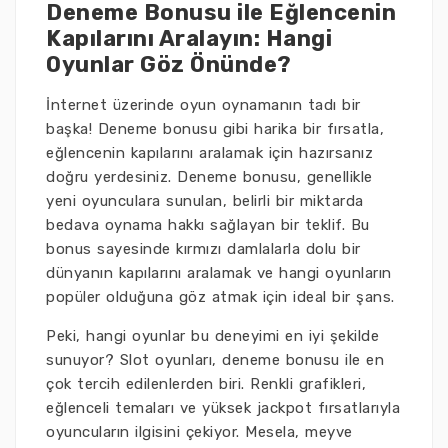
Deneme Bonusu ile Eğlencenin
Kapılarını Aralayın: Hangi
Oyunlar Göz Önünde?
İnternet üzerinde oyun oynamanın tadı bir
başka! Deneme bonusu gibi harika bir fırsatla,
eğlencenin kapılarını aralamak için hazırsanız
doğru yerdesiniz. Deneme bonusu, genellikle
yeni oyunculara sunulan, belirli bir miktarda
bedava oynama hakkı sağlayan bir teklif. Bu
bonus sayesinde kırmızı damlalarla dolu bir
dünyanın kapılarını aralamak ve hangi oyunların
popüler olduğuna göz atmak için ideal bir şans.
Peki, hangi oyunlar bu deneyimi en iyi şekilde
sunuyor? Slot oyunları, deneme bonusu ile en
çok tercih edilenlerden biri. Renkli grafikleri,
eğlenceli temaları ve yüksek jackpot fırsatlarıyla
oyuncuların ilgisini çekiyor. Mesela, meyve