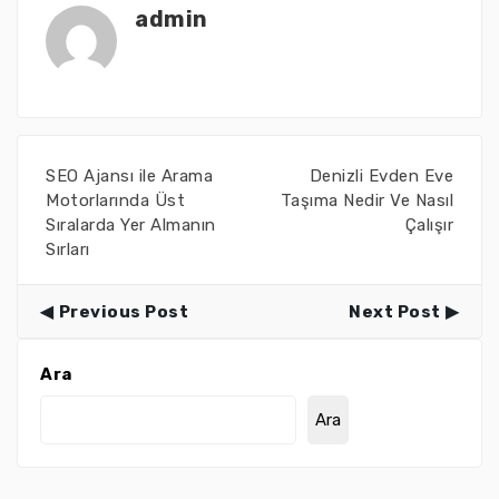
admin
SEO Ajansı ile Arama
Denizli Evden Eve
Motorlarında Üst
Taşıma Nedir Ve Nasıl
Sıralarda Yer Almanın
Çalışır
Sırları
Previous Post
Next Post
Ara
Ara