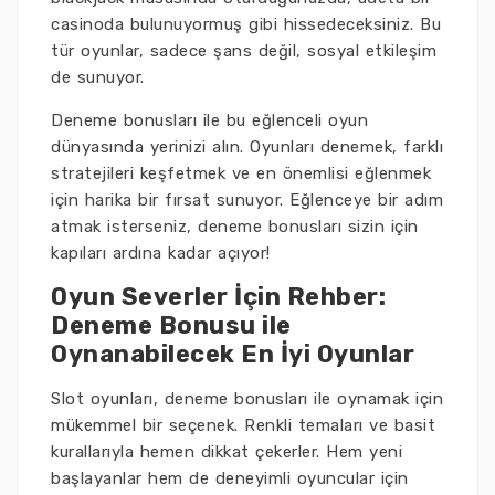
casinoda bulunuyormuş gibi hissedeceksiniz. Bu
tür oyunlar, sadece şans değil, sosyal etkileşim
de sunuyor.
Deneme bonusları ile bu eğlenceli oyun
dünyasında yerinizi alın. Oyunları denemek, farklı
stratejileri keşfetmek ve en önemlisi eğlenmek
için harika bir fırsat sunuyor. Eğlenceye bir adım
atmak isterseniz, deneme bonusları sizin için
kapıları ardına kadar açıyor!
Oyun Severler İçin Rehber:
Deneme Bonusu ile
Oynanabilecek En İyi Oyunlar
Slot oyunları, deneme bonusları ile oynamak için
mükemmel bir seçenek. Renkli temaları ve basit
kurallarıyla hemen dikkat çekerler. Hem yeni
başlayanlar hem de deneyimli oyuncular için