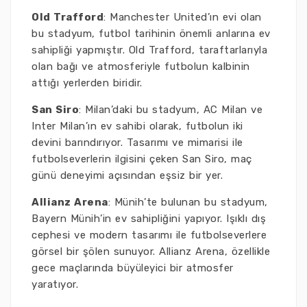
Old Trafford
: Manchester United’ın evi olan
bu stadyum, futbol tarihinin önemli anlarına ev
sahipliği yapmıştır. Old Trafford, taraftarlarıyla
olan bağı ve atmosferiyle futbolun kalbinin
attığı yerlerden biridir.
San Siro
: Milan’daki bu stadyum, AC Milan ve
Inter Milan’ın ev sahibi olarak, futbolun iki
devini barındırıyor. Tasarımı ve mimarisi ile
futbolseverlerin ilgisini çeken San Siro, maç
günü deneyimi açısından eşsiz bir yer.
Allianz Arena
: Münih’te bulunan bu stadyum,
Bayern Münih’in ev sahipliğini yapıyor. Işıklı dış
cephesi ve modern tasarımı ile futbolseverlere
görsel bir şölen sunuyor. Allianz Arena, özellikle
gece maçlarında büyüleyici bir atmosfer
yaratıyor.