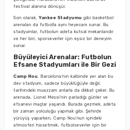
festival alanına dönüşür.
Son olarak,
Yankee Stadyumu
gibi basketbol
arenaları da futbolla aynı heyecanı sunar. Bu
stadyumlar, futbolun adeta kutsal mekanlarıdır
ve her biri, sporseverler için eşsiz bir deneyim
sunar.
Büyüleyici Arenalar: Futbolun
Efsane Stadyumları ile Bir Gezi
Camp Nou
, Barcelona’nın kalbinde yer alan bu
dev stadyum, sadece büyüklüğüyle değil,
tarihindeki muazzam anlarla da dikkat çeker. Bu
arenada, Lionel Messi'nin parladığı günler ve
efsanevi maçlar yaşandı. Burada gezmek, adeta
bir zaman yolculuğu yapmak gibi. Şehirde
yürüyüş yaparken, Camp Nou'nun içindeki
atmosferi hissetmek, futbolseverler için bir