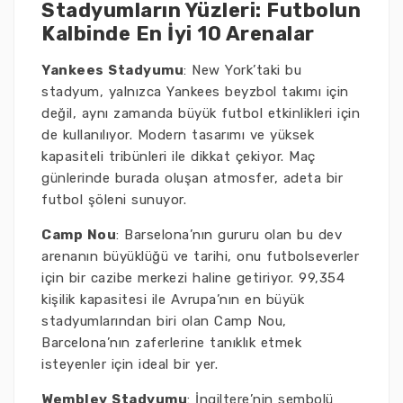
Stadyumların Yüzleri: Futbolun
Kalbinde En İyi 10 Arenalar
Yankees Stadyumu
: New York’taki bu
stadyum, yalnızca Yankees beyzbol takımı için
değil, aynı zamanda büyük futbol etkinlikleri için
de kullanılıyor. Modern tasarımı ve yüksek
kapasiteli tribünleri ile dikkat çekiyor. Maç
günlerinde burada oluşan atmosfer, adeta bir
futbol şöleni sunuyor.
Camp Nou
: Barselona’nın gururu olan bu dev
arenanın büyüklüğü ve tarihi, onu futbolseverler
için bir cazibe merkezi haline getiriyor. 99,354
kişilik kapasitesi ile Avrupa’nın en büyük
stadyumlarından biri olan Camp Nou,
Barcelona’nın zaferlerine tanıklık etmek
isteyenler için ideal bir yer.
Wembley Stadyumu
: İngiltere’nin sembolü