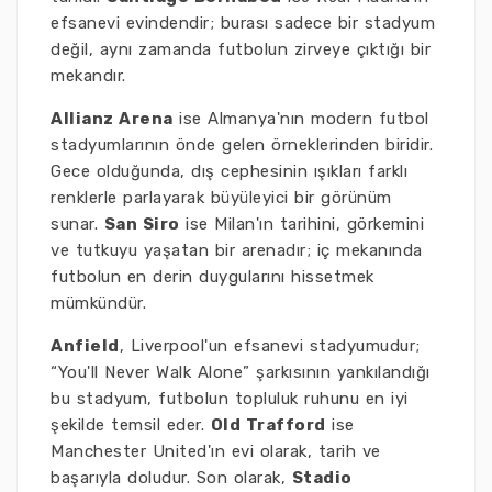
efsanevi evindendir; burası sadece bir stadyum
değil, aynı zamanda futbolun zirveye çıktığı bir
mekandır.
Allianz Arena
ise Almanya'nın modern futbol
stadyumlarının önde gelen örneklerinden biridir.
Gece olduğunda, dış cephesinin ışıkları farklı
renklerle parlayarak büyüleyici bir görünüm
sunar.
San Siro
ise Milan'ın tarihini, görkemini
ve tutkuyu yaşatan bir arenadır; iç mekanında
futbolun en derin duygularını hissetmek
mümkündür.
Anfield
, Liverpool'un efsanevi stadyumudur;
“You'll Never Walk Alone” şarkısının yankılandığı
bu stadyum, futbolun topluluk ruhunu en iyi
şekilde temsil eder.
Old Trafford
ise
Manchester United'ın evi olarak, tarih ve
başarıyla doludur. Son olarak,
Stadio