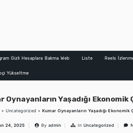
gram Gizli Hesaplara Bakma Web
Liste
Reels İzlenme
ipçi Yükseltme
r Oynayanların Yaşadığı Ekonomik 
»
Uncategorized
»
Kumar Oynayanların Yaşadığı Ekonomik 
an 24, 2025
By
admin
In
Uncategorized