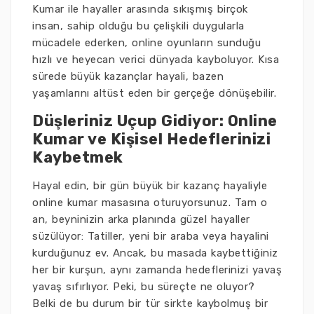
Kumar ile hayaller arasında sıkışmış birçok
insan, sahip olduğu bu çelişkili duygularla
mücadele ederken, online oyunların sunduğu
hızlı ve heyecan verici dünyada kayboluyor. Kısa
sürede büyük kazançlar hayali, bazen
yaşamlarını altüst eden bir gerçeğe dönüşebilir.
Düşleriniz Uçup Gidiyor: Online
Kumar ve Kişisel Hedeflerinizi
Kaybetmek
Hayal edin, bir gün büyük bir kazanç hayaliyle
online kumar masasına oturuyorsunuz. Tam o
an, beyninizin arka planında güzel hayaller
süzülüyor: Tatiller, yeni bir araba veya hayalini
kurduğunuz ev. Ancak, bu masada kaybettiğiniz
her bir kurşun, aynı zamanda hedeflerinizi yavaş
yavaş sıfırlıyor. Peki, bu süreçte ne oluyor?
Belki de bu durum bir tür sirkte kaybolmuş bir