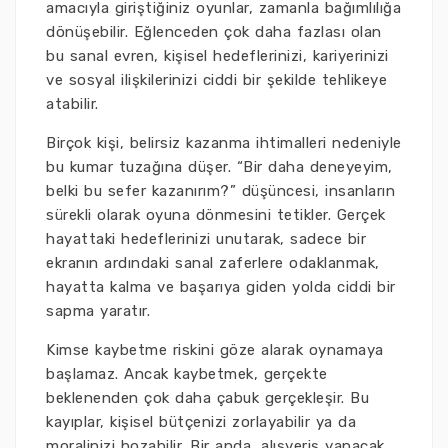
amacıyla giriştiğiniz oyunlar, zamanla bağımlılığa
dönüşebilir. Eğlenceden çok daha fazlası olan
bu sanal evren, kişisel hedeflerinizi, kariyerinizi
ve sosyal ilişkilerinizi ciddi bir şekilde tehlikeye
atabilir.
Birçok kişi, belirsiz kazanma ihtimalleri nedeniyle
bu kumar tuzağına düşer. “Bir daha deneyeyim,
belki bu sefer kazanırım?” düşüncesi, insanların
sürekli olarak oyuna dönmesini tetikler. Gerçek
hayattaki hedeflerinizi unutarak, sadece bir
ekranın ardındaki sanal zaferlere odaklanmak,
hayatta kalma ve başarıya giden yolda ciddi bir
sapma yaratır.
Kimse kaybetme riskini göze alarak oynamaya
başlamaz. Ancak kaybetmek, gerçekte
beklenenden çok daha çabuk gerçekleşir. Bu
kayıplar, kişisel bütçenizi zorlayabilir ya da
moralinizi bozabilir. Bir anda, alışveriş yapacak,