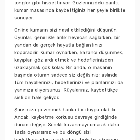
jonglör gibi hissettiriyor. Gözlerinizdeki parıltı,
kumar masasında kaybettiğiniz her şeyle birlikte
sönüyor.
Online kumarın sizi nasıl etkilediğini düşünün.
Oyunlar, genellikle anlık heyecan sağlarken, bir
yandan da gerçek hayatla bağlantınızı
koparabilir. Kumar oynarken, kazancı düşünmek,
kayıpları göz ardı etmek ve hedeflerinizden
uzaklaşmak çok kolay. Bir anda, o masanın
başında oturan sadece siz değilsiniz; aslında
tüm hayallerinizi, hedeflerinizi ve planlarınızı da
yanınıza alıyorsunuz. Rüyalarınız, kaybettikçe
sisli bir hale geliyor.
Şansınıza güvenmek harika bir duygu olabilir.
Ancak, kaybetme korkusu devreye girdiğinde
durum değişir. Sürekli kazanmayı umarak daha
fazla oynarsınız ve bu döngü sizi
hedeflerinizden uzaklaştırır. Tıpkı bir okçunun