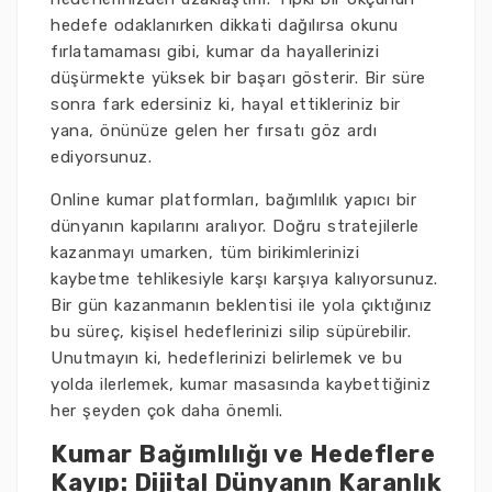
hedefe odaklanırken dikkati dağılırsa okunu
fırlatamaması gibi, kumar da hayallerinizi
düşürmekte yüksek bir başarı gösterir. Bir süre
sonra fark edersiniz ki, hayal ettikleriniz bir
yana, önünüze gelen her fırsatı göz ardı
ediyorsunuz.
Online kumar platformları, bağımlılık yapıcı bir
dünyanın kapılarını aralıyor. Doğru stratejilerle
kazanmayı umarken, tüm birikimlerinizi
kaybetme tehlikesiyle karşı karşıya kalıyorsunuz.
Bir gün kazanmanın beklentisi ile yola çıktığınız
bu süreç, kişisel hedeflerinizi silip süpürebilir.
Unutmayın ki, hedeflerinizi belirlemek ve bu
yolda ilerlemek, kumar masasında kaybettiğiniz
her şeyden çok daha önemli.
Kumar Bağımlılığı ve Hedeflere
Kayıp: Dijital Dünyanın Karanlık