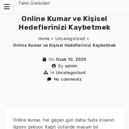
Skip
Tahin Üreticileri
to
content
Online Kumar ve Kişisel
Hedeflerinizi Kaybetmek
Home
»
Uncategorized
»
Online Kumar ve Kişisel Hedeflerinizi Kaybetmek
On
Ocak 10, 2025
By
admin
In
Uncategorized
No comments
Online kumar, her geçen gün daha fazla insanın
ilgisini çekiyor. Kağıt üstünde masum bir