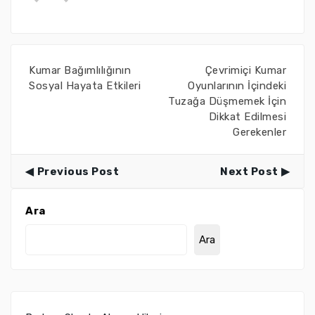
Kumar Bağımlılığının
Çevrimiçi Kumar
Sosyal Hayata Etkileri
Oyunlarının İçindeki
Tuzağa Düşmemek İçin
Dikkat Edilmesi
Gerekenler
Previous Post
Next Post
Ara
Ara