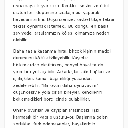
oynamaya teşvik eder. Renkler, sesler ve ödül
sistemleri, dopamine sıralaşması yaparak
heyecanı artırır. Düşünsenize, kaybettikçe tekrar
tekrar oynamak istemek… Bu döngü, en basit
seviyede, arzularımızın kölesi olmamıza neden
olabilir.
Daha fazla kazanma hırsı, birçok kişinin maddi
durumunu kötü etkileyebilir. Kayıplar
birikimlerden eksiltirken, sosyal hayatta da
yıkımlara yol açabilir. Arkadaşlar, aile bağları ve
iş ilişkileri, kumar bağımlılığı yüzünden
zedelenebilir. “Bir oyun daha oynayayım”
düşüncesiyle yola çıkan bireyler, kendilerini
beklemedikleri borç içinde bulabilirler.
Online oyunlar ve kayıplar arasındaki ilişki
karmaşık bir yapı oluşturuyor. Başlarına gelen
zorlukları fark edemeyenler, hayallerinin