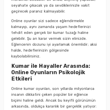
seyahate çıkacak ya da sevdiklerinizle vakit
geçirecek paranız kalmayabilir.
Online oyunlar sizi sadece eğlendirmekle
kalmayıp, aynı zamanda yaşam hedeflerinizi
tehdit eden gerçek bir kumar tuzağı haline
gelebilir. Şu an karar vermek sizin elinizde.
Eğlencenin dozunu iyi ayarlamak önemlidir; aksi
halde, hedeflerinizin gölgesinde
kaybolabilirsiniz.
Kumar ile Hayaller Arasında:
Online Oyunların Psikolojik
Etkileri
Online kumar oyunları, son yıllarda milyonlarca
insanın dikkatini çeken popüler bir eğlence
biçimi haline geldi. Ancak bu keyifli görünümün
arkasında, oldukça karanlık bir gerçeklik yatıyor: