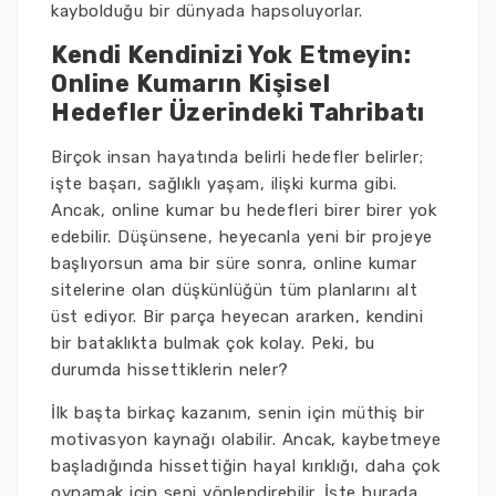
kaybolduğu bir dünyada hapsoluyorlar.
Kendi Kendinizi Yok Etmeyin:
Online Kumarın Kişisel
Hedefler Üzerindeki Tahribatı
Birçok insan hayatında belirli hedefler belirler;
işte başarı, sağlıklı yaşam, ilişki kurma gibi.
Ancak, online kumar bu hedefleri birer birer yok
edebilir. Düşünsene, heyecanla yeni bir projeye
başlıyorsun ama bir süre sonra, online kumar
sitelerine olan düşkünlüğün tüm planlarını alt
üst ediyor. Bir parça heyecan ararken, kendini
bir bataklıkta bulmak çok kolay. Peki, bu
durumda hissettiklerin neler?
İlk başta birkaç kazanım, senin için müthiş bir
motivasyon kaynağı olabilir. Ancak, kaybetmeye
başladığında hissettiğin hayal kırıklığı, daha çok
oynamak için seni yönlendirebilir. İşte burada,