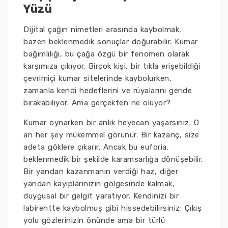
Yüzü
Dijital çağın nimetleri arasında kaybolmak,
bazen beklenmedik sonuçlar doğurabilir. Kumar
bağımlılığı, bu çağa özgü bir fenomen olarak
karşımıza çıkıyor. Birçok kişi, bir tıkla erişebildiği
çevrimiçi kumar sitelerinde kaybolurken,
zamanla kendi hedeflerini ve rüyalarını geride
bırakabiliyor. Ama gerçekten ne oluyor?
Kumar oynarken bir anlık heyecan yaşarsınız. O
an her şey mükemmel görünür. Bir kazanç, size
adeta göklere çıkarır. Ancak bu euforia,
beklenmedik bir şekilde karamsarlığa dönüşebilir.
Bir yandan kazanmanın verdiği haz, diğer
yandan kayıplarınızın gölgesinde kalmak,
duygusal bir gelgit yaratıyor. Kendinizi bir
labirentte kaybolmuş gibi hissedebilirsiniz: Çıkış
yolu gözlerinizin önünde ama bir türlü