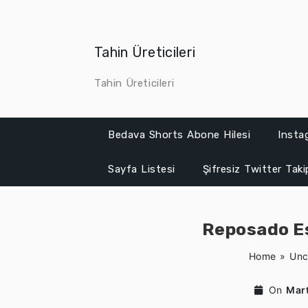
Skip
to
content
Tahin Üreticileri
Tahin Üreticileri
Bedava Shorts Abone Hilesi
Insta
Sayfa Listesi
Şifresiz Twitter Tak
Reposado Es
Home
»
Unc
On
Mar