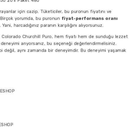
250 20’li Paket 480
 arayanlar için cazip. Tüketiciler, bu puronun fiyatını ve
or. Birçok yorumda, bu puronun
fiyat-performans oranı
 Yani, harcadığınız paranın karşılığını alıyorsunuz.
 Colorado Churchill Puro, hem fiyatı hem de sunduğu lezzet
ro deneyimi arıyorsanız, bu seçeneği değerlendirmelisiniz.
i değil, aynı zamanda bir deneyimdir. Bu deneyimi yaşamak
e
REESHOP
EESHOP