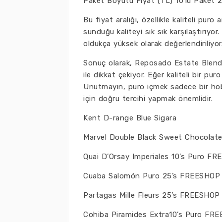
Paket Boyutu Fiyat (TL) 10’lu Paket 
Bu fiyat aralığı, özellikle kaliteli puro
sunduğu kaliteyi sık sık karşılaştırıy
oldukça yüksek olarak değerlendiriliyor.
Sonuç olarak, Reposado Estate Blend
ile dikkat çekiyor. Eğer kaliteli bir pu
Unutmayın, puro içmek sadece bir hob
için doğru tercihi yapmak önemlidir.
Kent D-range Blue Sigara
Marvel Double Black Sweet Chocolat
Quai D’Orsay Imperiales 10’s Puro F
Cuaba Salomón Puro 25’s FREESHOP
Partagas Mille Fleurs 25’s FREESHOP
Cohiba Piramides Extra10’s Puro FR