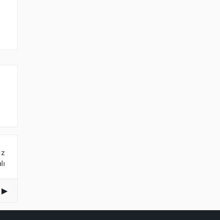
ız
lı