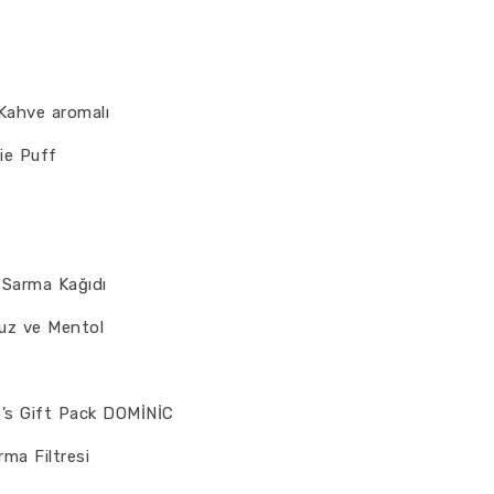
Kahve aromalı
ie Puff
 Sarma Kağıdı
uz ve Mentol
5’s Gift Pack DOMİNİC
ma Filtresi