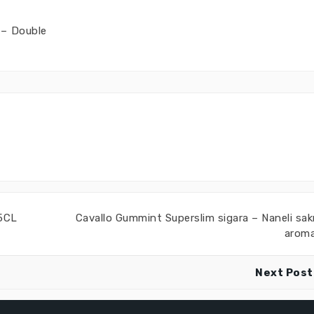
 – Double
5CL
Cavallo Gummint Superslim sigara – Naneli sak
aroma
Next Post