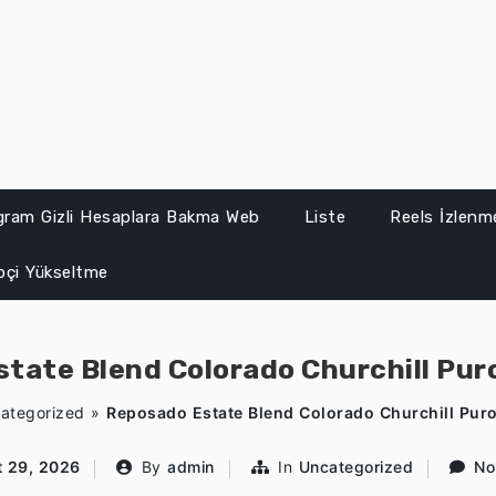
gram Gizli Hesaplara Bakma Web
Liste
Reels İzlenme
ipçi Yükseltme
tate Blend Colorado Churchill Puro 
ategorized
»
Reposado Estate Blend Colorado Churchill Puro 
t 29, 2026
By
admin
In
Uncategorized
No