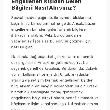
Engellenen Kişiden Gelen
Bilgileri Nasıl Alırsınız?
Sosyal medya çağında, iletişimde bloklanma
kaçınılmaz bir durum haline geldi. Ancak, bazen
engellenen birinden gelen önemli bilgilere
ihtiyacınız olabilir. Peki, bu durumda ne
yaparsınız? İşte size bu sorunu çözmek için
bazı ipuçları.
İlk olarak, doğrudan iletişim yollarını denemek
cazip gelebilir. Ancak, engellendiyseniz, bu
seçenek genellikle kapalıdır. Bu durumda, dolaylı
yolları kullanmak önemlidir. Ortak arkadaşlar
aracılığıyla iletişim kurmak, engellenen kişiden
bilgi almanın en yaygın yollarından biridir. Ortak
bir tanıdık aracılığıyla mesaj göndermek,
engellenen kişiyi direkt olarak hedef almamak ve
böylece iletişim kanallarını açık tutmak anlamına
gelir.