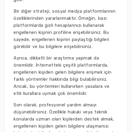
Bir diğer strateji, sosyal medya platformlarının
özelliklerinden yararlanmaktır. Örneğin, bazı
platformlarda gizli hesaplarınızı kullanarak
engellenen kişinin profiline erişebilirsiniz. Bu
sayede, engellenen kişinin paylaştığı bilgileri
görebilir ve bu bilgilere erişebilirsiniz.
Ayrıca, dikkatli bir araştırma yapmak da
önemlidir. İnternetteki çeşitli platformlarda,
engellenen kişiden gelen bilgilere erişmek için
farklı yöntemler hakkında bilgi bulabilirsiniz.
Ancak, bu yöntemleri kullanırken yasalara ve
etik kurallara uymak çok önemlidir.
Son olarak, profesyonel yardım almayı
düşünebilirsiniz. Özellikle hukuki veya teknik
konularda uzman olan kişilerden destek almak,
engellenen kişiden gelen bilgilere ulaşmanızı