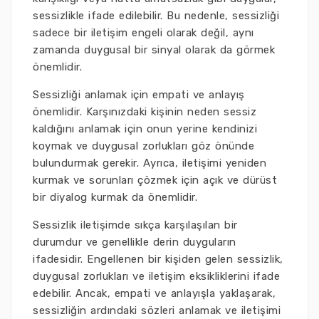
sessizlikle ifade edilebilir. Bu nedenle, sessizliği
sadece bir iletişim engeli olarak değil, aynı
zamanda duygusal bir sinyal olarak da görmek
önemlidir.
Sessizliği anlamak için empati ve anlayış
önemlidir. Karşınızdaki kişinin neden sessiz
kaldığını anlamak için onun yerine kendinizi
koymak ve duygusal zorlukları göz önünde
bulundurmak gerekir. Ayrıca, iletişimi yeniden
kurmak ve sorunları çözmek için açık ve dürüst
bir diyalog kurmak da önemlidir.
Sessizlik iletişimde sıkça karşılaşılan bir
durumdur ve genellikle derin duyguların
ifadesidir. Engellenen bir kişiden gelen sessizlik,
duygusal zorlukları ve iletişim eksikliklerini ifade
edebilir. Ancak, empati ve anlayışla yaklaşarak,
sessizliğin ardındaki sözleri anlamak ve iletişimi