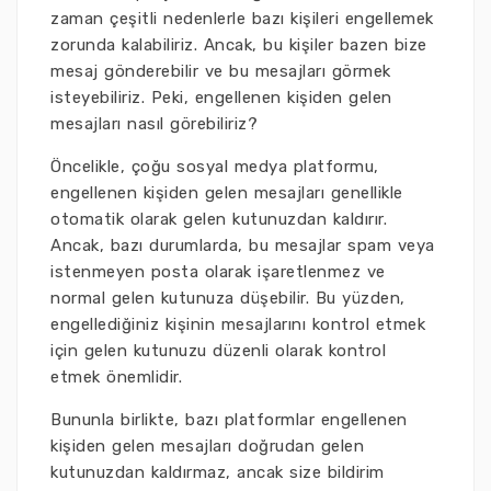
zaman çeşitli nedenlerle bazı kişileri engellemek
zorunda kalabiliriz. Ancak, bu kişiler bazen bize
mesaj gönderebilir ve bu mesajları görmek
isteyebiliriz. Peki, engellenen kişiden gelen
mesajları nasıl görebiliriz?
Öncelikle, çoğu sosyal medya platformu,
engellenen kişiden gelen mesajları genellikle
otomatik olarak gelen kutunuzdan kaldırır.
Ancak, bazı durumlarda, bu mesajlar spam veya
istenmeyen posta olarak işaretlenmez ve
normal gelen kutunuza düşebilir. Bu yüzden,
engellediğiniz kişinin mesajlarını kontrol etmek
için gelen kutunuzu düzenli olarak kontrol
etmek önemlidir.
Bununla birlikte, bazı platformlar engellenen
kişiden gelen mesajları doğrudan gelen
kutunuzdan kaldırmaz, ancak size bildirim